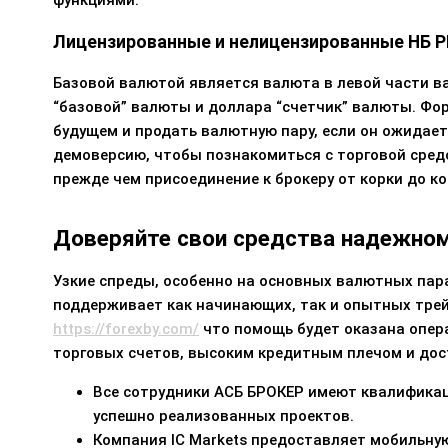
функциями.
Лицензированные и нелицензированные НБ Р
Базовой валютой является валюта в левой части в
“базовой” валюты и доллара “счетчик” валюты. Форе
будущем и продать валютную пару, если он ожидает
демоверсию, чтобы познакомиться с торговой средо
прежде чем присоединение к брокеру от корки до к
Доверяйте свои средства надежном
Узкие спреды, особенно на основных валютных пар
поддерживает как начинающих, так и опытных трей
https://forexby.com/
что помощь будет оказана опера
торговых счетов, высоким кредитным плечом и до
Все сотрудники АСБ БРОКЕР имеют квалификац
успешно реализованных проектов.
Компания IC Markets предоставляет мобильную