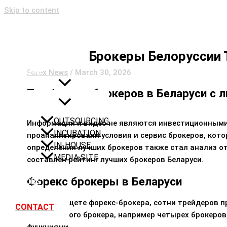
Skip to content
Брокеры Белоруссии 
HOME
Forex News
/
March 30, 2026
SERVICES
Топ форекс брокеров в Беларуси с л
OUTSOURCING
Информация и видео не являются инвестиционным
INCUBATION
проанализировали условия и сервис брокеров, кот
IN-HOUSE
определения лучших брокеров также стал анализ о
MEDIA SITE
составлен рейтинг лучших брокеров Беларуси.
ABOUT US
Форекс брокеры в Беларуси
JOBS
Когда вы ищете форекс-брокера, сотни трейдеров
CONTACT
эффективного брокера, например четырех брокеров