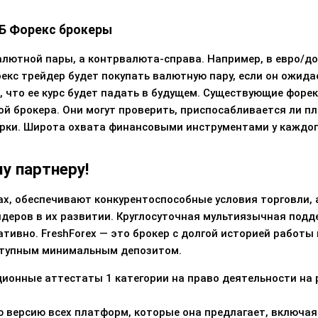
Б Форекс брокеры
алютной пары, а контрвалюта-справа. Например, в евро/д
кс трейдер будет покупать валютную пару, если он ожидает
, что ее курс будет падать в будущем. Существующие форе
й брокера. Они могут проверить, приспосабливается ли пл
орки. Широта охвата финансовыми инструментами у каждог
у партнеру!
ах, обеспечивают конкурентоспособные условия торговли,
деров в их развитии. Круглосуточная мультиязычная подд
тивно. FreshForex — это брокер с долгой историей работы
ступным минимальным депозитом.
ионные аттестаты 1 категории на право деятельности на 
 версию всех платформ, которые она предлагает, включая M